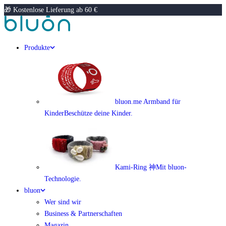
🎁 Kostenlose Lieferung ab 60 €
Produkte
bluon.me Armband für
Kinder
Beschütze deine Kinder.
Kami-Ring 神
Mit bluon-
Technologie.
bluon
Wer sind wir
Business & Partnerschaften
Magazin