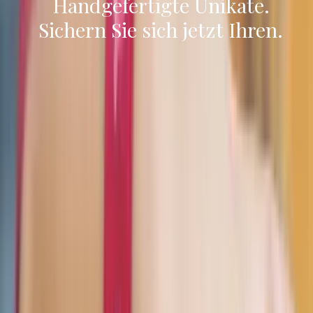
Handgefertigte Unikate.
Sichern Sie sich jetzt Ihren.
Kami a
Kami b
Baumwolle, Flussperle, Zuchtperle,
Ring aus Baumwolle, Glasperlen
Granatapfel.
und Kristallen.
Mit integriertem miniaturisiertem
Mit integriertem miniaturisiertem
NFC-Mikrochip von bluon.
NFC-Mikrochip von bluon.
129,00€
129,00€
Kami c
Kami d
Ring aus Leinen, Baumwolle und
Ring aus Tweedwolle, Baumwolle,
Flussperlen.
Achat und Murano-Glasperlen.