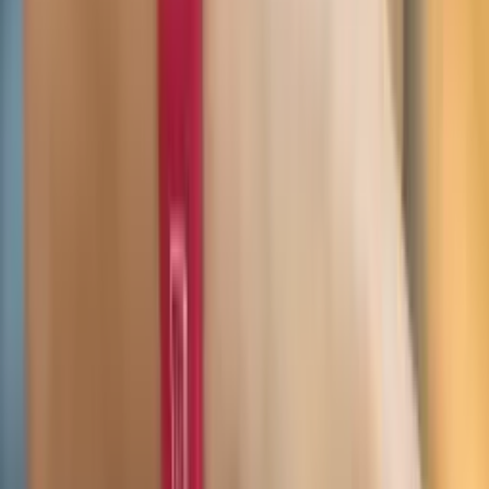
Kami-Ring 神
129,00
€
Nach oben
Alles ist erleuchtet.
(J. S. Foer)