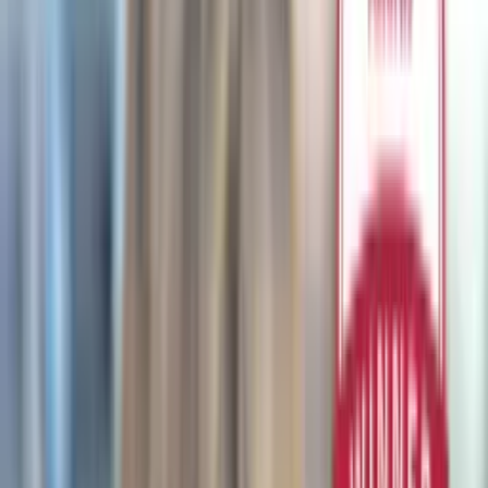
Kami a
Baumwolle, Flussperle, Zuchtperle, Granatapfel. Mit integriertem
miniaturisiertem NFC-Mikrochip von bluon.
129,00€
Diese Variante wählen
Einheitsgröße. Das Material passt sich der Größe des Fingers an. Alle Kami-
Ringe verfügen über einen integrierten miniaturisierten NFC-bluon-
Mikrochip mit Hochleistungsantenne.