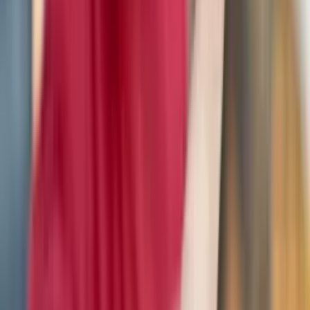
organische Haptik für ein Objekt, das so
persönlich ist wie Ihr Fingerabdruck.
„Es sieht nicht aus wie ein Sicherheitsgerät,
und das soll es auch nicht. Es ist eine kleine
textile Skulptur, die ein wertvolles Geheimnis
birgt.“