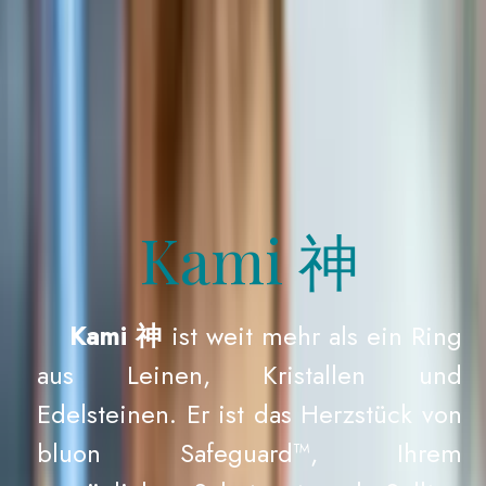
Kami 神
Kami 神
ist weit mehr als ein Ring
aus Leinen, Kristallen und
Edelsteinen. Er ist das Herzstück von
bluon Safeguard™, Ihrem