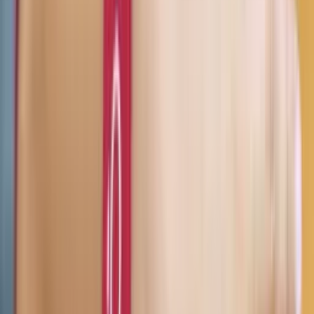
Mit integriertem miniaturisiertem
Mit integriertem miniaturisiertem
NFC-Mikrochip von bluon.
NFC-Mikrochip von bluon.
129,00€
129,00€
Vervollständige den Schutz deiner Familie!
bluon.me intelligentes Armband
Mit seinem einzigartigen Design, das für Kinder von 1 bis 12 Jahren
geeignet ist, kommuniziert es mit Smartphones und Computern: Es
lokalisiert die Position des Trägers, wenn er/sie gefunden wird, und
ermöglicht es anzurufen, Textnachrichten zu versenden oder
automatisch mit den Bezugspersonen zu sprechen. Lebenslanger
Service inkludiert!
24,90
€