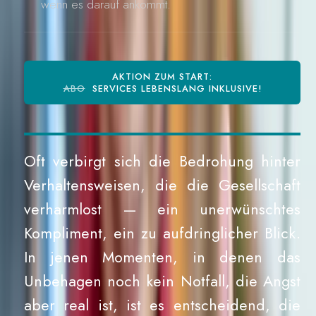
wenn es darauf ankommt.
AKTION ZUM START:
ABO
SERVICES LEBENSLANG INKLUSIVE!
Oft verbirgt sich die Bedrohung hinter
Verhaltensweisen, die die Gesellschaft
verharmlost — ein unerwünschtes
Kompliment, ein zu aufdringlicher Blick.
In jenen Momenten, in denen das
Unbehagen noch kein Notfall, die Angst
aber real ist, ist es entscheidend, die