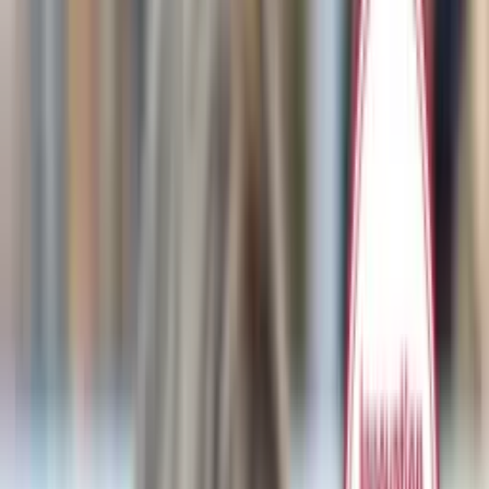
Kami 神 vereint italienische Manufakturarbeit mit der bluon Safeguard™-
Technologie. Eine diskrete Geste mit Ihrem Smartphone genügt, um Ihren
GPS-Standort in Echtzeit an Ihr Vertrauensnetzwerk zu übermitteln. Mehr
als ein exklusives Juwel – es ist Ihre unsichtbare, greifbare Souveränität.
Wählen Sie das Modell
Wähle ein Modell, um Verfügbarkeit und Lieferzeit zu prüfen
−
1
+
In den Warenkorb
Jetzt kaufen