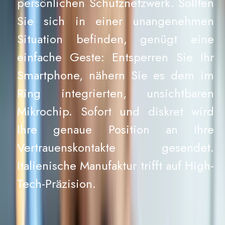
persönlichen Schutznetzwerk. Sollten
Sie sich in einer unangenehmen
Situation befinden, genügt eine
einfache Geste: Entsperren Sie Ihr
Smartphone, nähern Sie es dem im
Ring integrierten, unsichtbaren
Mikrochip. Sofort und diskret wird
Ihre genaue Position an Ihre
Vertrauenskontakte gesendet.
Italienische Manufaktur trifft auf High-
Tech-Präzision.