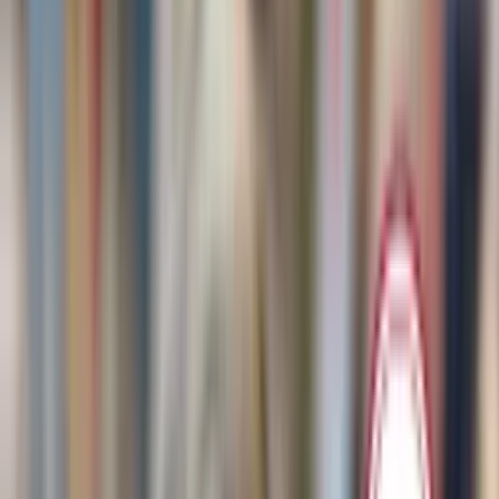
Verkaufsstellen
Verkaufsstelle finden
Händler werden?
Kundenservice
FAQ & Kontakt
Versand
Rückgabe
Zahlung
Kami-Ring 神
129,00
€