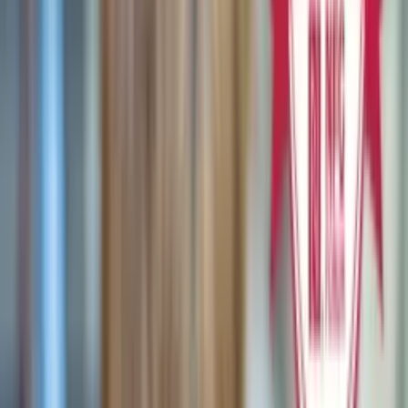
Eine konkrete
Antwort auf
Gewalt gegen
Frauen.
Unsichtbare
Technologie,
greifbare