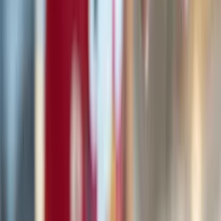
© 2013-2026 blu oberon srl · Mailand (Italien) · P.IVA IT08399040966 ·
E-Mail: customer-care@bluon.io
Alle bluon Innovationen unterliegen dem Urheberrecht und sind durch die
internationale Patentgesetzgebung geschützt. Alle weiteren genannten und
abgebildeten Marken und Warenzeichen können durch Rechte Dritter
geschützt sein. Alle Rechte vorbehalten.
Unternehmensangaben
Datenschutzerklärung
Cookie-Richtlinie