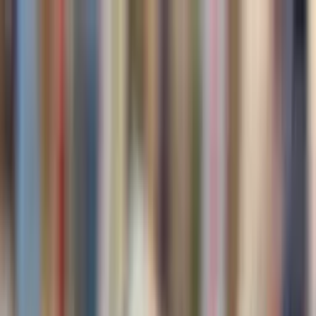
🎁 Kostenlose Lieferung ab 60 €
Produkte
bluon.me Armband für
Kinder
Beschütze deine Kinder.
Kami-Ring 神
Mit bluon-
Technologie.
bluon
Wer sind wir
Business & Partnerschaften
Magazin