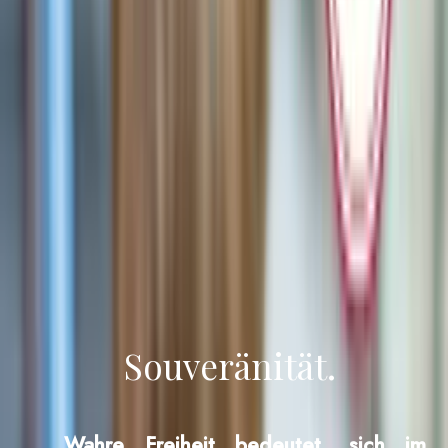
Sicherheit.
Der
hochwertige handgefertigte Ring
, der
materisches Design
mit dem sofortigen Versand
geolokalisierter SOS
im Gefahrenfall vereint.
JETZT KAUFEN
Souveränität.
Wahre Freiheit bedeutet, sich im