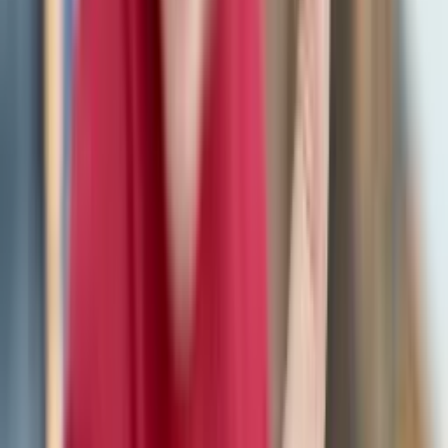
Organische Ästhetik
& Haptik
Jeder Ring ist ein handgefertigtes Unikat.
Textilien wie Leinen, Baumwolle oder Wolle
werden mit Kristallen und Halbedelsteinen wie
afghanischer Jade veredelt. Eine warme,