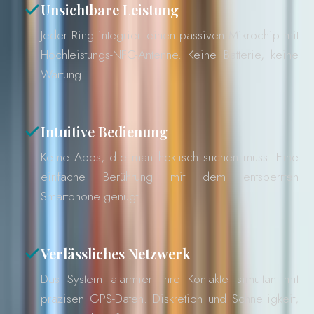
Unsichtbare Leistung
Jeder Ring integriert einen passiven Mikrochip mit
Hochleistungs-NFC-Antenne. Keine Batterie, keine
Wartung.
Intuitive Bedienung
Keine Apps, die man hektisch suchen muss. Eine
einfache Berührung mit dem entsperrten
Smartphone genügt.
Verlässliches Netzwerk
Das System alarmiert Ihre Kontakte simultan mit
präzisen GPS-Daten. Diskretion und Schnelligkeit,