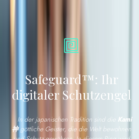
Safeguard™: Ihr
digitaler Schutzengel
In der japanischen Tradition sind die
Kami
神
göttliche Geister, die die Welt bewohnen
und Schutz gewähren. In diesem Ring wird