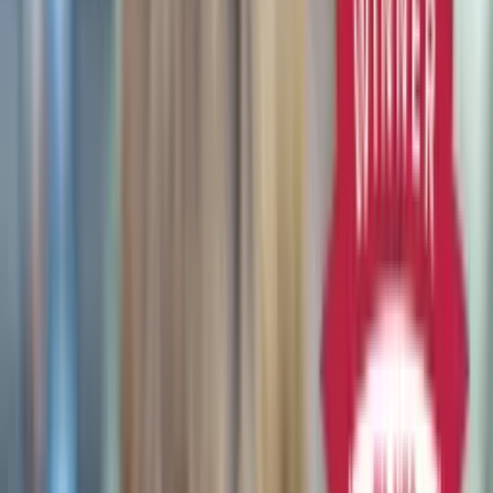
Aktion zum Start:
Abo
mit lebenslang inklusiven Services!