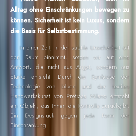
Alltag ohne Einschränkungen bewegen zu
können. Sicherheit ist kein Luxus, sondern
die Basis für Selbstbestimmung.
In einer Zeit, in der subtile Unsicherheit oft
den Raum einnimmt, setzen wir auf eine
Antwort, die nicht aus Angst, sondern aus
Stärke entsteht. Durch die Symbiose der
Technologie von bluon und der textilen
Handwerkskunst von Pretiosa Milano entsteht
ein Objekt, das Ihnen die Kontrolle zurückgibt.
Ein Designstück gegen jede Form der
Einschränkung.