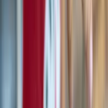
Cookie-Richtlinie
KAUF
Allgemeine Geschäftsbedingungen
Versand
Rückgabe
Zahlung
BLUON
Wer sind wir
Business & Partnerschaften
Magazin
Magazin erhalten
Abonniere und erhalte Neuigkeiten und Angebote zu bluon-Produkten.
Newsletter abonnieren