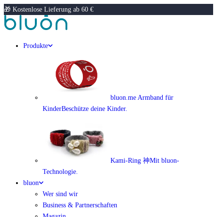
🎁 Kostenlose Lieferung ab 60 €
Produkte
bluon.me Armband für
Kinder
Beschütze deine Kinder.
Kami-Ring 神
Mit bluon-
Technologie.
bluon
Wer sind wir
Business & Partnerschaften
Magazin