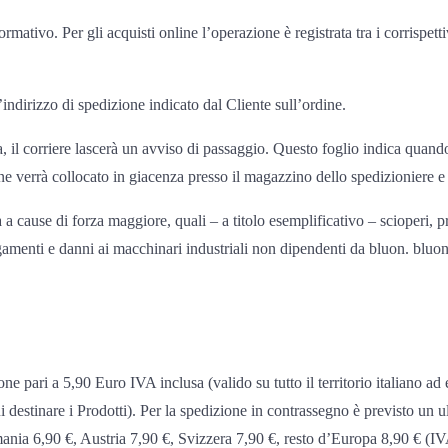
rmativo. Per gli acquisti online l’operazione è registrata tra i corrispet
’indirizzo di spedizione indicato dal Cliente sull’ordine.
il corriere lascerà un avviso di passaggio. Questo foglio indica quando i
ine verrà collocato in giacenza presso il magazzino dello spedizioniere
a cause di forza maggiore, quali – a titolo esemplificativo – scioperi, 
lagamenti e danni ai macchinari industriali non dipendenti da bluon. bluo
ne pari a 5,90 Euro IVA inclusa (valido su tutto il territorio italiano ad 
i destinare i Prodotti). Per la spedizione in contrassegno è previsto un ul
ania 6,90 €, Austria 7,90 €, Svizzera 7,90 €, resto d’Europa 8,90 € (IVA 