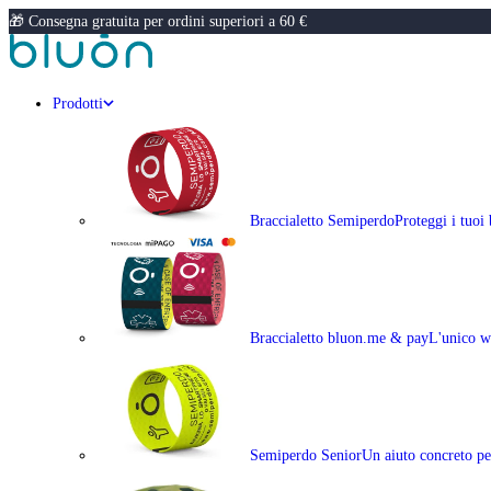
🎁 Consegna gratuita per ordini superiori a 60 €
Prodotti
Braccialetto Semiperdo
Proteggi i tuoi
Braccialetto bluon.me & pay
L'unico w
Semiperdo Senior
Un aiuto concreto per