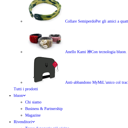
Collare Semiperdo
Per gli amici a qua
Anello Kami 神
Con tecnologia bluon.
Anti-abbandono MyMi
L'unico col trac
Tutti i prodotti
bluon
Chi siamo
Business & Partnership
Magazine
Rivenditori