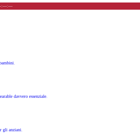
–:––:––
 bambini.
earable davvero essenziale.
 gli anziani.