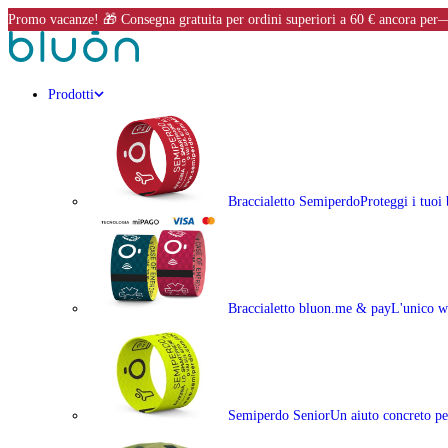
Promo vacanze! 🎁 Consegna gratuita per ordini superiori a 60 €
ancora per
–
Prodotti
Braccialetto Semiperdo
Proteggi i tuoi
Braccialetto bluon.me & pay
L'unico w
Semiperdo Senior
Un aiuto concreto per