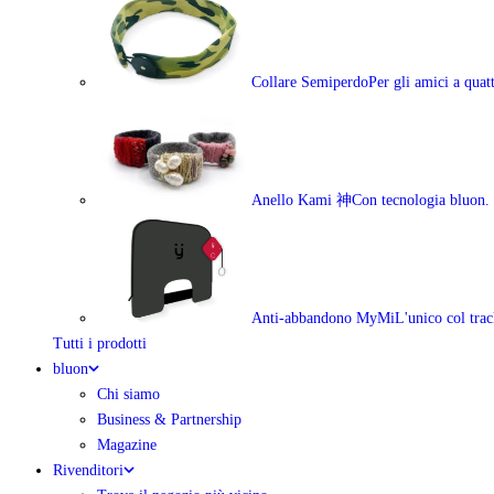
Collare Semiperdo
Per gli amici a qua
Anello Kami 神
Con tecnologia bluon.
Anti-abbandono MyMi
L'unico col trac
Tutti i prodotti
bluon
Chi siamo
Business & Partnership
Magazine
Rivenditori