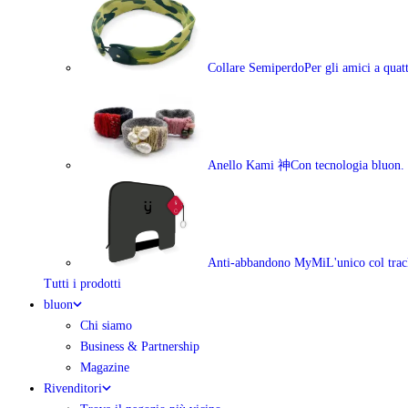
Collare Semiperdo
Per gli amici a qua
Anello Kami 神
Con tecnologia bluon.
Anti-abbandono MyMi
L'unico col trac
Tutti i prodotti
bluon
Chi siamo
Business & Partnership
Magazine
Rivenditori