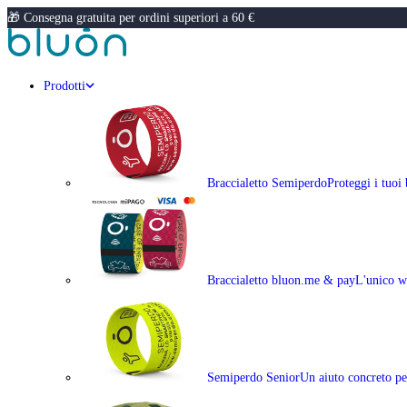
🎁 Consegna gratuita per ordini superiori a 60 €
Prodotti
Braccialetto Semiperdo
Proteggi i tuoi
Braccialetto bluon.me & pay
L'unico w
Semiperdo Senior
Un aiuto concreto per