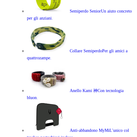
Semiperdo Senior
Un aiuto concreto
per gli anziani.
Collare Semiperdo
Per gli amici a
quattrozampe.
Anello Kami 神
Con tecnologia
bluon.
Anti-abbandono MyMi
L'unico col