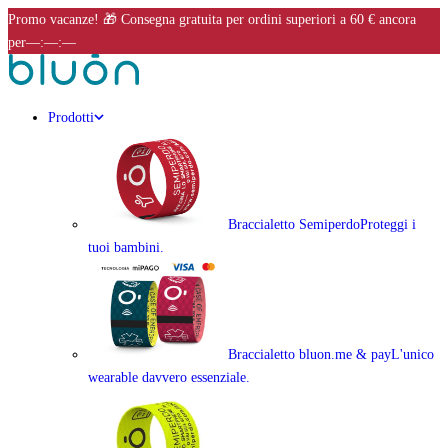
Promo vacanze! 🎁 Consegna gratuita per ordini superiori a 60 €
ancora
per
––:––:––
Prodotti
Braccialetto Semiperdo
Proteggi i
tuoi bambini.
Braccialetto bluon.me & pay
L'unico
wearable davvero essenziale.