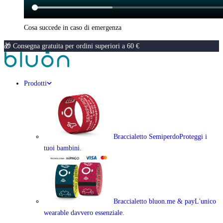
Cosa succede in caso di emergenza
🎁 Consegna gratuita per ordini superiori a 60 €
Prodotti
Braccialetto Semiperdo
Proteggi i
tuoi bambini.
Braccialetto bluon.me & pay
L'unico
wearable davvero essenziale.