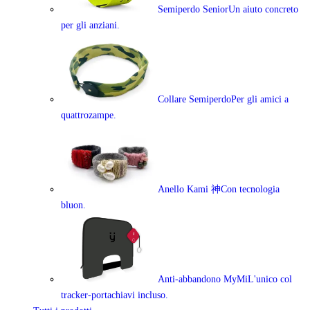
Semiperdo Senior
Un aiuto concreto
per gli anziani.
Collare Semiperdo
Per gli amici a
quattrozampe.
Anello Kami 神
Con tecnologia
bluon.
Anti-abbandono MyMi
L'unico col
tracker-portachiavi incluso.