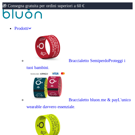
🎁 Consegna gratuita per ordini superiori a 60 €
Prodotti
Braccialetto Semiperdo
Proteggi i
tuoi bambini.
Braccialetto bluon.me & pay
L'unico
wearable davvero essenziale.