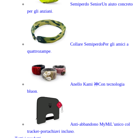
Semiperdo Senior
Un aiuto concreto
per gli anziani.
Collare Semiperdo
Per gli amici a
quattrozampe.
Anello Kami 神
Con tecnologia
bluon.
Anti-abbandono MyMi
L'unico col
tracker-portachiavi incluso.