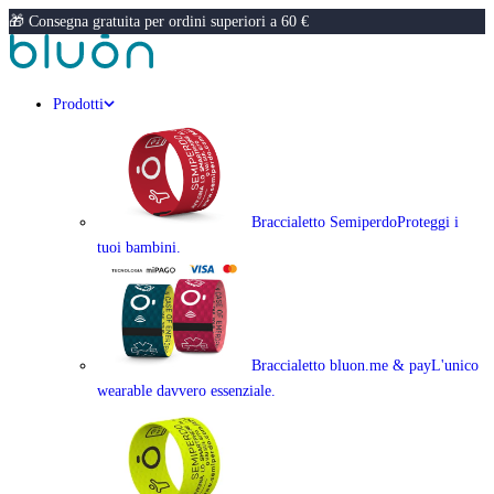
🎁 Consegna gratuita per ordini superiori a 60 €
Prodotti
Braccialetto Semiperdo
Proteggi i
tuoi bambini.
Braccialetto bluon.me & pay
L'unico
wearable davvero essenziale.