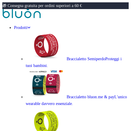
🎁 Consegna gratuita per ordini superiori a 60 €
Prodotti
Braccialetto Semiperdo
Proteggi i
tuoi bambini.
Braccialetto bluon.me & pay
L'unico
wearable davvero essenziale.