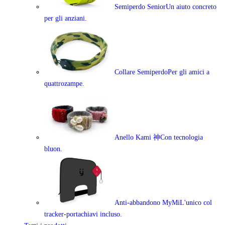
Semiperdo Senior
Un aiuto concreto
per gli anziani.
Collare Semiperdo
Per gli amici a
quattrozampe.
Anello Kami 神
Con tecnologia
bluon.
Anti-abbandono MyMi
L'unico col
tracker-portachiavi incluso.