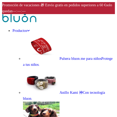
Promoción de vacaciones 🎁 Envío gratis en pedidos superiores a 60 €
solo
quedan
––:––:––
Productos
Pulsera bluon.me para niños
Protege
a tus niños.
Anillo Kami 神
Con tecnología
bluon.