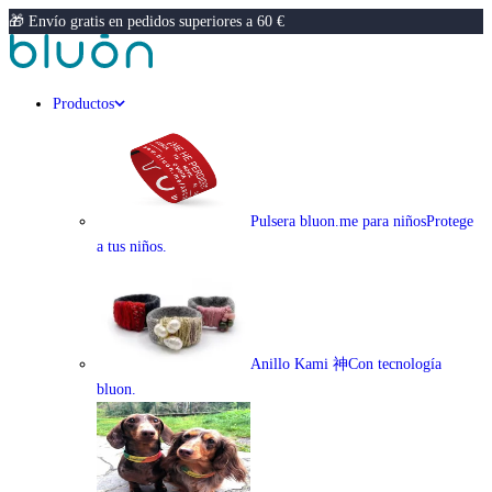
🎁 Envío gratis en pedidos superiores a 60 €
Productos
Pulsera bluon.me para niños
Protege
a tus niños.
Anillo Kami 神
Con tecnología
bluon.