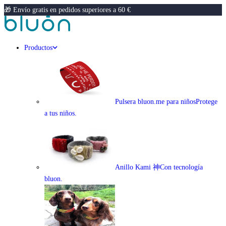
🎁 Envío gratis en pedidos superiores a 60 €
Productos
Pulsera bluon.me para niños
Protege
a tus niños.
Anillo Kami 神
Con tecnología
bluon.