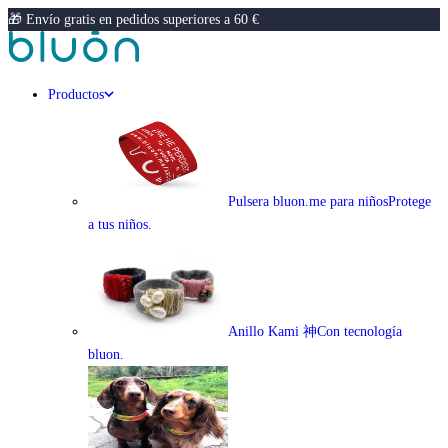
🎁 Envío gratis en pedidos superiores a 60 €
Productos
Pulsera bluon.me para niños
Protege
a tus niños.
Anillo Kami 神
Con tecnología
bluon.