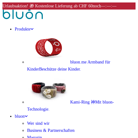
Urlaubsaktion! 🎁 Kostenlose Lieferung ab CHF 60
noch
––:––:––
Produkte
bluon.me Armband für
Kinder
Beschütze deine Kinder.
Kami-Ring 神
Mit bluon-
Technologie.
bluon
Wer sind wir
Business & Partnerschaften
Magazin