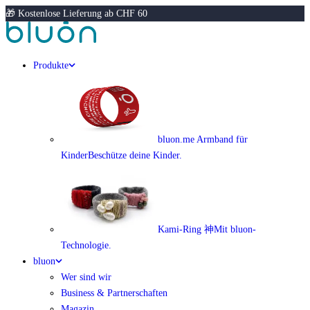
🎁 Kostenlose Lieferung ab CHF 60
Produkte
bluon.me Armband für
Kinder
Beschütze deine Kinder.
Kami-Ring 神
Mit bluon-
Technologie.
bluon
Wer sind wir
Business & Partnerschaften
Magazin