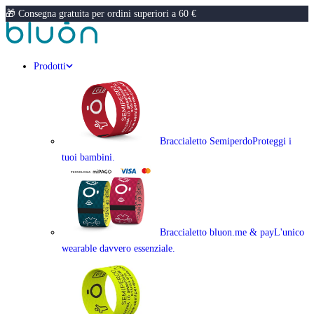
🎁 Consegna gratuita per ordini superiori a 60 €
Prodotti
Braccialetto Semiperdo
Proteggi i
tuoi bambini.
Braccialetto bluon.me & pay
L'unico
wearable davvero essenziale.