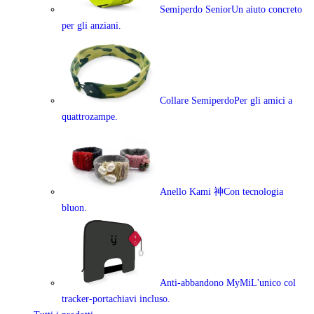
Semiperdo Senior
Un aiuto concreto
per gli anziani.
Collare Semiperdo
Per gli amici a
quattrozampe.
Anello Kami 神
Con tecnologia
bluon.
Anti-abbandono MyMi
L'unico col
tracker-portachiavi incluso.